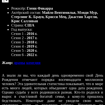
5
|
1 Reviews
Режисёр:
Гленн Фикарра
Актёрский состав:
Майло Вентимилья, Мэнди Мур,
Стерлинг К. Браун, Крисси Мец, Джастин Хартли,
Крис Салливан
Страна:
США
Год выпуска:
Сезон 1 -
2016 г.
Сезон 2 -
2017 г.
Сезон 3 -
2018 г.
Сезон 4 -
2019 г.
Сезон 5 -
2020 г.
Сезон 6 -
2022 г.
Жанр:
драмы
комедия
А знали ли вы, что каждый день одновременно свой День
Рождения отмечают порядка восемнадцати миллионов
человек? Эта удивительная статистика показывает, что в мире
есть много людей, которых объединяет одна дата рождения.
Однако судьба у всех родившихся разная. Кто-то родился и
вырос в счастливой богатой семье, а кому-то пришлось
бедствовать. Некоторые даже не увидели свою мать,
отдавшую жизнь за рождение ребенка. Некоторые же