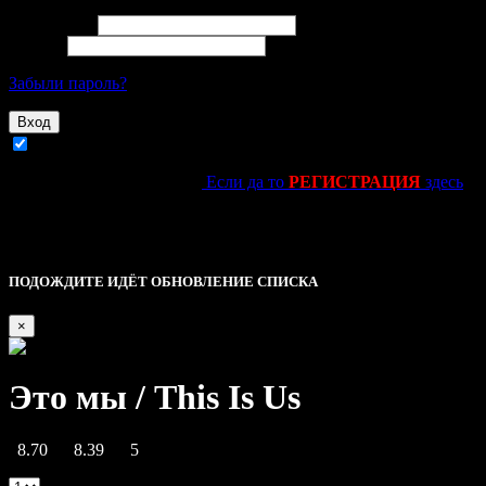
Email адрес
Пароль
Забыли пароль?
Вход
Запомнить
Ещё не зарегестировался?
Если да то
РЕГИСТРАЦИЯ
здесь
kinolife.su -----------------------------||||
Это основное уведомление — check it out!
Описание
ПОДОЖДИТЕ ИДЁТ ОБНОВЛЕНИЕ СПИСКА
×
Это мы / This Is Us
8.70
8.39
5