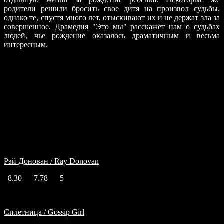
родители решили бросить свое дитя на произвол судьбы,
однако те, спустя много лет, отыскивают их и не держат зла за
совершенное. Драмедия "Это мы" расскажет нам о судьбах
людей, чье рождение оказалось драматичным и весьма
интересным.
Подобный жанр
Рэй Донован / Ray Donovan
8.30
7.78
5
Сплетница / Gossip Girl