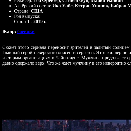
Режисёр:
Тоа Фрейзер, Стивен Фун, Майкл Нанкин
Актёрский состав:
Ико Уайс, Кэтрин Уинник, Байрон М
Страна:
США
Год выпуска:
Сезон 1 -
2019 г.
Жанр:
боевики
Сюжет этого сериала переносит зрителей в залитый солнцем
Главный герой невероятно опасен и серьёзен. Этот киллер не
и старым организациям в Чайнатауне. Мужчина продолжает сраж
давно одержало верх. Что же ждёт мужчину в его невероятно
Подобный жанр