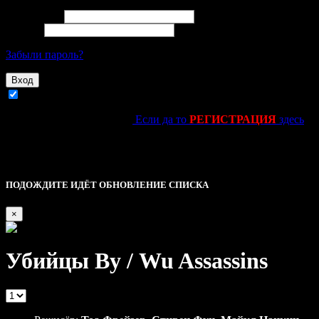
Email адрес
Пароль
Забыли пароль?
Вход
Запомнить
Ещё не зарегестировался?
Если да то
РЕГИСТРАЦИЯ
здесь
kinolife.su -----------------------------||||
Это основное уведомление — check it out!
Описание
ПОДОЖДИТЕ ИДЁТ ОБНОВЛЕНИЕ СПИСКА
×
Убийцы Ву / Wu Assassins
|
0 Reviews