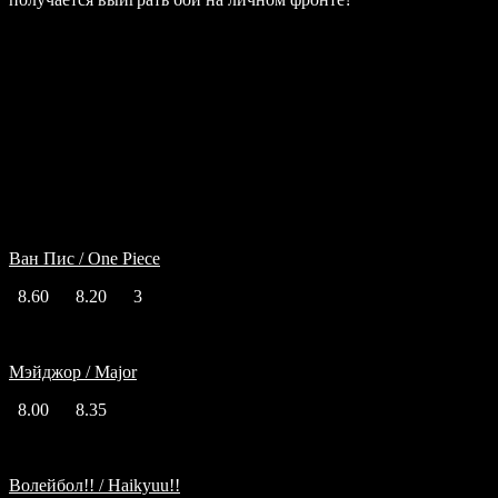
Подобный жанр
Ван Пис / One Piece
8.60
8.20
3
Мэйджор / Major
8.00
8.35
Волейбол!! / Haikyuu!!