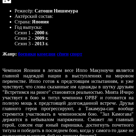
|
0 Reviews
Режисёр:
Сатоши Нишимура
Актёрский состав:
Страна:
Япония
Год выпуска:
Сезон 1 -
2000 г.
Сезон 2 -
2009 г.
Сезон 3 -
2013 г.
Жанр:
боевики
комедия
сёнен
спорт
Чемпион Японии в легком весе Иппо Макуноучи является
главной надеждой нации в выступлениях на мировом
первенстве. Иппо готов к предстоящим испытаниям, и уже
чувствует, что слова сказанные им однажды в шутку друзьям
"Встретимся на ринге" становятся реальностью. Мията Ичиро
участвует в бою за титул чемпиона OPBF и готовится на
полную мощь к предстоящей долгожданной встрече. Друзья
главного героя прогрессируют, а Такамура-сан вообще
стремится участвовать в чемпионском бою. "Зал Камогава"
держится в небывалом напряжении. Сможет ли главный
герой, совсем еще юный парнишка, достигнуть почетного
титула и победить в последнем бою, когда у самого-то даже не
получается выиграть бой на личном фронте?