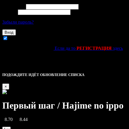
Email адрес
Пароль
Забыли пароль?
Вход
Запомнить
Ещё не зарегестировался?
Если да то
РЕГИСТРАЦИЯ
здесь
kinolife.su -----------------------------||||
Это основное уведомление — check it out!
Описание
ПОДОЖДИТЕ ИДЁТ ОБНОВЛЕНИЕ СПИСКА
×
Первый шаг / Hajime no ippo
8.70
8.44