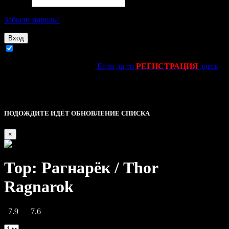
Пароль
Забыли пароль?
Вход
Запомнить
Ещё не зарегестировался?
Если да то
РЕГИСТРАЦИЯ
здесь
kinolife.su -----------------------------||||
Это основное уведомление — check it out!
Описание
ПОДОЖДИТЕ ИДЁТ ОБНОВЛЕНИЕ СПИСКА
×
Тор: Рагнарёк / Thor
Ragnarok
7.9
7.6
|
0 Reviews