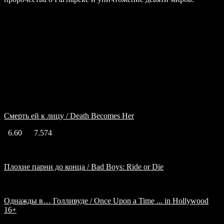
Подобный жанр
Смерть ей к лицу / Death Becomes Her
6.60
7.574
Плохие парни до конца / Bad Boys: Ride or Die
Однажды в… Голливуде / Once Upon a Time ... in Hollywood
16+