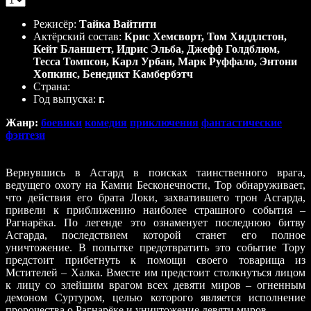
Режисёр:
Тайка Вайтити
Актёрский состав:
Крис Хемсворт, Том Хиддлстон,
Кейт Бланшетт, Идрис Эльба, Джефф Голдблюм,
Тесса Томпсон, Карл Урбан, Марк Руффало, Энтони
Хопкинс, Бенедикт Камбербэтч
Страна:
Год выпуска:
г.
Жанр:
боевики
комедия
приключения
фантастические
фэнтези
Вернувшись в Асгард в поисках таинственного врага,
ведущего охоту на Камни Бесконечности, Тор обнаруживает,
что действия его брата Локи, захватившего трон Асгарда,
привели к приближению наиболее страшного события –
Рагнарёка. По легенде это ознаменует последнюю битву
Асгарда, последствием которой станет его полное
уничтожение. В попытке предотвратить это событие Тору
предстоит прибегнуть к помощи своего товарища из
Мстителей – Халка. Вместе им предстоит столкнуться лицом
к лицу со злейшим врагом всех девяти миров – огненным
демоном Суртуром, целью которого является исполнение
пророчества о Рагнарёке и уничтожение девяти миров.