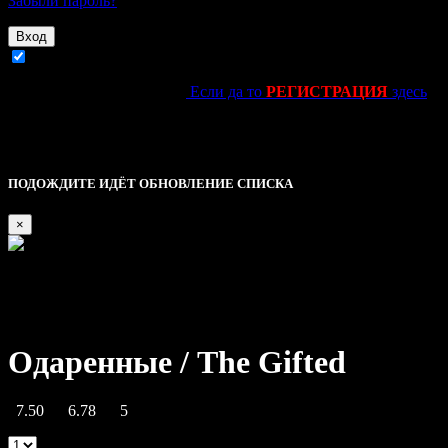
Забыли пароль?
Вход
Запомнить
Ещё не зарегестировался?
Если да то
РЕГИСТРАЦИЯ
здесь
kinolife.su -----------------------------||||
Это основное уведомление — check it out!
Описание
ПОДОЖДИТЕ ИДЁТ ОБНОВЛЕНИЕ СПИСКА
×
Одаренные / The Gifted
7.50
6.78
5
5
|
1 Reviews