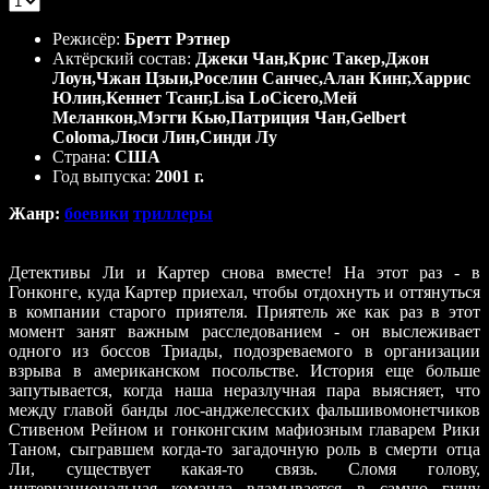
|
0 Reviews
Режисёр:
Бретт Рэтнер
Актёрский состав:
Джеки Чан,Крис Такер,Джон
Лоун,Чжан Цзыи,Роселин Санчес,Алан Кинг,Харрис
Юлин,Кеннет Тсанг,Lisa LoCicero,Мей
Меланкон,Мэгги Кью,Патриция Чан,Gelbert
Coloma,Люси Лин,Синди Лу
Страна:
США
Год выпуска:
2001 г.
Жанр:
боевики
триллеры
Детективы Ли и Картер снова вместе! На этот раз - в
Гонконге, куда Картер приехал, чтобы отдохнуть и оттянуться
в компании старого приятеля. Приятель же как раз в этот
момент занят важным расследованием - он выслеживает
одного из боссов Триады, подозреваемого в организации
взрыва в американском посольстве. История еще больше
запутывается, когда наша неразлучная пара выясняет, что
между главой банды лос-анджелесских фальшивомонетчиков
Стивеном Рейном и гонконгским мафиозным главарем Рики
Таном, сыгравшем когда-то загадочную роль в смерти отца
Ли, существует какая-то связь. Сломя голову,
интернациональная команда вламывается в самую гущу