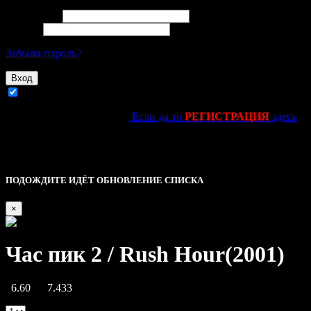
Email адрес
Пароль
Забыли пароль?
Вход
Запомнить
Ещё не зарегестировался?
Если да то
РЕГИСТРАЦИЯ
здесь
kinolife.su -----------------------------||||
Это основное уведомление — check it out!
Описание
ПОДОЖДИТЕ ИДЁТ ОБНОВЛЕНИЕ СПИСКА
×
Час пик 2 / Rush Hour(2001)
6.60
7.433