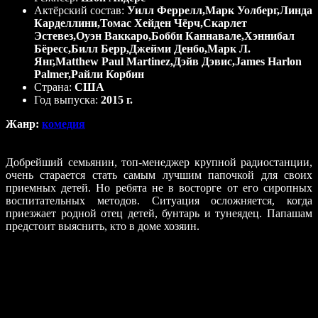
Актёрский состав:
Уилл Феррелл,Марк Уолберг,Линда
Карделлини,Томас Хейден Чёрч,Скарлет
Эстевез,Оуэн Ваккаро,Бобби Каннавале,Хэннибал
Бёресс,Билл Берр,Джейми Денбо,Марк Л.
Янг,Matthew Paul Martinez,Дэйв Дэвис,James Harlon
Palmer,Райли Корбин
Страна:
США
Год выпуска:
2015 г.
Жанр:
комедия
Добрейший семьянин, топ-менеджер крупной радиостанции,
очень старается стать самым лучшим папочкой для своих
приемных детей. Но ребята не в восторге от его сиропных
воспитательных методов. Ситуация осложняется, когда
приезжает родной отец детей, бунтарь и тунеядец. Папашам
предстоит выяснить, кто в доме хозяин.