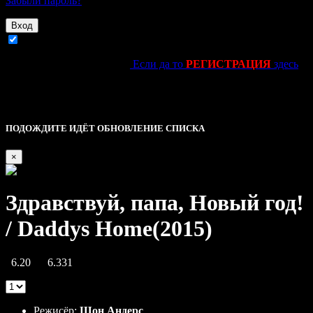
Забыли пароль?
Вход
Запомнить
Ещё не зарегестировался?
Если да то
РЕГИСТРАЦИЯ
здесь
kinolife.su -----------------------------||||
Это основное уведомление — check it out!
Описание
ПОДОЖДИТЕ ИДЁТ ОБНОВЛЕНИЕ СПИСКА
×
Здравствуй, папа, Новый год!
/ Daddys Home(2015)
6.20
6.331
|
0 Reviews
Режисёр:
Шон Андерс