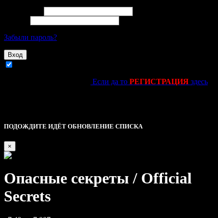
Email адрес
Пароль
Забыли пароль?
Вход
Запомнить
Ещё не зарегестировался?
Если да то
РЕГИСТРАЦИЯ
здесь
kinolife.su -----------------------------||||
Это основное уведомление — check it out!
Описание
ПОДОЖДИТЕ ИДЁТ ОБНОВЛЕНИЕ СПИСКА
×
Опасные секреты / Official
Secrets