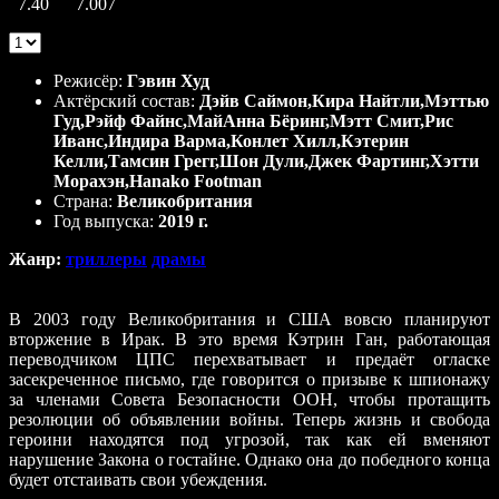
7.40
7.007
|
0 Reviews
Режисёр:
Гэвин Худ
Актёрский состав:
Дэйв Саймон,Кира Найтли,Мэттью
Гуд,Рэйф Файнс,МайАнна Бёринг,Мэтт Смит,Рис
Иванс,Индира Варма,Конлет Хилл,Кэтерин
Келли,Тамсин Грегг,Шон Дули,Джек Фартинг,Хэтти
Морахэн,Hanako Footman
Страна:
Великобритания
Год выпуска:
2019 г.
Жанр:
триллеры
драмы
В 2003 году Великобритания и США вовсю планируют
вторжение в Ирак. В это время Кэтрин Ган, работающая
переводчиком ЦПС перехватывает и предаёт огласке
засекреченное письмо, где говорится о призыве к шпионажу
за членами Совета Безопасности ООН, чтобы протащить
резолюции об объявлении войны. Теперь жизнь и свобода
героини находятся под угрозой, так как ей вменяют
нарушение Закона о гостайне. Однако она до победного конца
будет отстаивать свои убеждения.