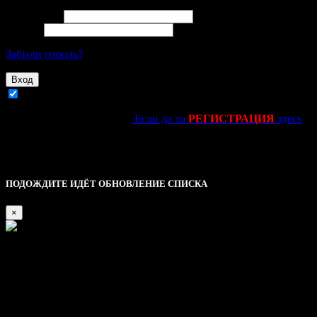
Email адрес
Пароль
Забыли пароль?
Вход
Запомнить
Ещё не зарегестировался?
Если да то
РЕГИСТРАЦИЯ
здесь
kinolife.su -----------------------------||||
Это основное уведомление — check it out!
Описание
ПОДОЖДИТЕ ИДЁТ ОБНОВЛЕНИЕ СПИСКА
×