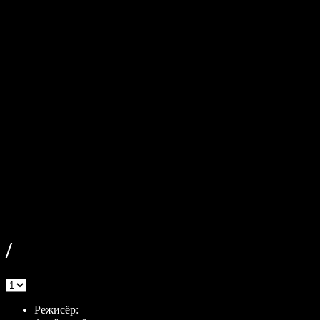
/
|
0 Reviews
Режисёр: